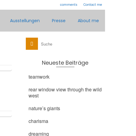
comments
Contact me
Ausstellungen
Presse
About me
Neueste Beiträge
teamwork
rear window view through the wild
west
nature’s giants
charisma
dreaming