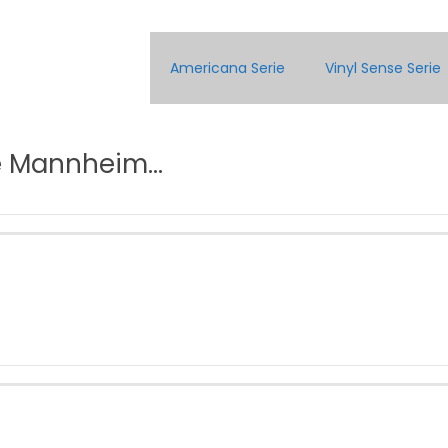
Americana Serie
Vinyl Sense Serie
le Mannheim…